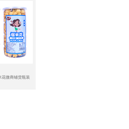
米花微商铺货瓶装