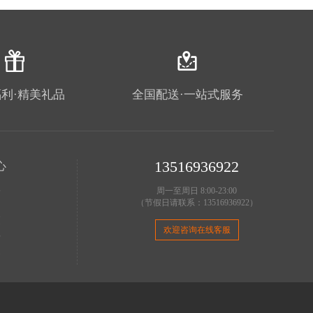
利·精美礼品
全国配送·一站式服务
13516936922
心
理
周一至周日 8:00-23:00
（节假日请联系：13516936922）
明
策
欢迎咨询在线客服
费
务