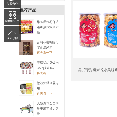
加盟合作
推荐产品
爆牌官方号
爆牌爆米花保温
箱加热保温展示
柜
再去看一下
返回顶部
台湾cp裹糖膨化
零食爆米花
再去看一下
平底锅烤盘爆米
花75g奶油味
美式球形爆米花水果味
再去看一下
微波炉爆米花专
用
再去看一下
大型燃气全自动
爆玉米花机大容
量