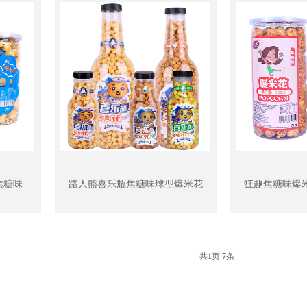
焦糖味
路人熊喜乐瓶焦糖味球型爆米花
狂趣焦糖味爆
共
1
页
7
条