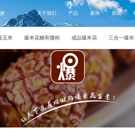
牌
关于我们
产品
案例
新闻
花玉米
爆米花糖和撒粉
成品爆米花
三合一爆米