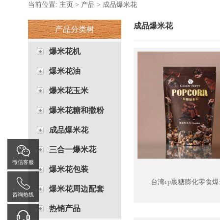
当前位置:
主页
>
产品
>
成品爆米花
成品爆米花
产品分类树
爆米花机
爆米花油
爆米花玉米
爆米花糖和撒粉
成品爆米花
三合一爆米花
微信客服
爆米花包装
台湾cp裹糖膨化零食爆
爆米花周边配套
咨询热线
热销产品