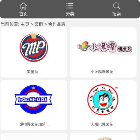
首页
分类
搜索
当前位置:
主页
>
案例
>
合作品牌
美里特...
小谗嘴爆米花...
爆帅爆米花加盟...
大嘴巴爆米花...