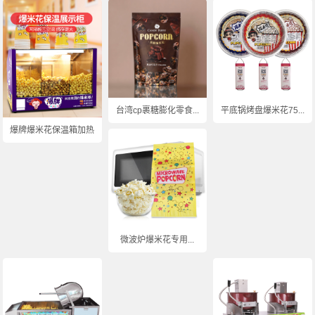
台湾cp裹糖膨化零食...
平底锅烤盘爆米花75...
爆牌爆米花保温箱加热...
微波炉爆米花专用...