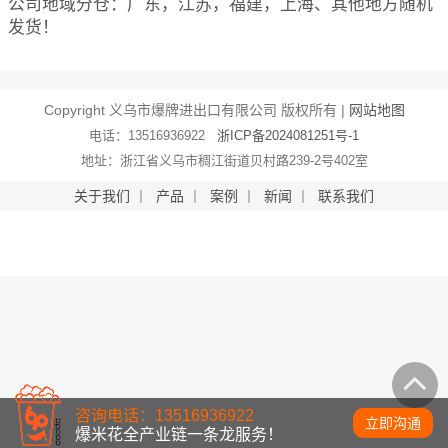
公司地域分仓：广东，江苏，福建，上海、其他地方随机
发货！
Copyright 义乌市爆牌进出口有限公司 版权所有 |
网站地图
电话：13516936922
浙ICP备2024081251号-1
地址：浙江省义乌市稠江街道贝村路239-2号402室
关于我们
丨
产品
丨
案例
丨
新闻
丨
联系我们
咨询电话：13516936922
立即沟通
爆米花全产业链一条龙服务！