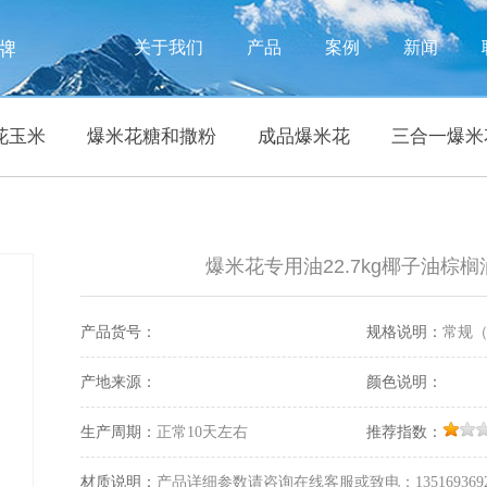
牌
关于我们
产品
案例
新闻
花玉米
爆米花糖和撒粉
成品爆米花
三合一爆米
爆米花专用油22.7kg椰子油棕榈
产品货号：
规格说明：
常规
产地来源：
颜色说明：
生产周期：
正常10天左右
推荐指数：
材质说明：
产品详细参数请咨询在线客服或致电：135169369