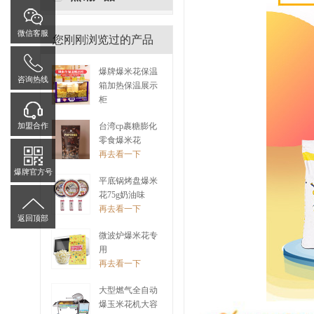
微信客服
您刚刚浏览过的产品
爆牌爆米花保温
咨询热线
箱加热保温展示
柜
再去看一下
加盟合作
台湾cp裹糖膨化
零食爆米花
再去看一下
爆牌官方号
平底锅烤盘爆米
花75g奶油味
再去看一下
返回顶部
微波炉爆米花专
用
再去看一下
大型燃气全自动
爆玉米花机大容