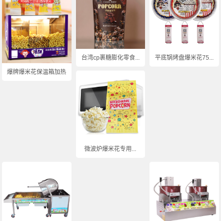
台湾cp裹糖膨化零食...
平底锅烤盘爆米花75...
爆牌爆米花保温箱加热...
微波炉爆米花专用...