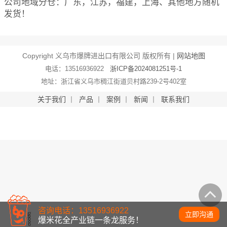
公司地域分仓：广东，江苏，福建，上海、其他地方随机
发货！
Copyright 义乌市爆牌进出口有限公司 版权所有 |
网站地图
电话：13516936922
浙ICP备2024081251号-1
地址：浙江省义乌市稠江街道贝村路239-2号402室
关于我们
丨
产品
丨
案例
丨
新闻
丨
联系我们
咨询电话：13516936922
立即沟通
爆米花全产业链一条龙服务！