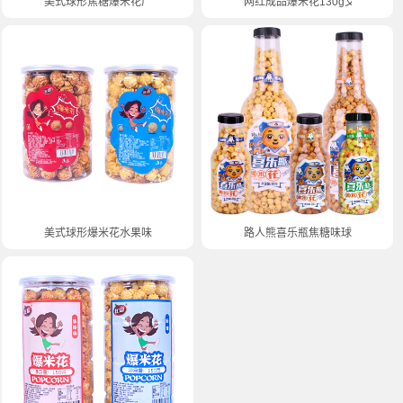
美式球形焦糖爆米花厂家整箱批发
网红成品爆米花130g艾尔发奶油
美式球形爆米花水果味焦糖味
路人熊喜乐瓶焦糖味球型爆米花