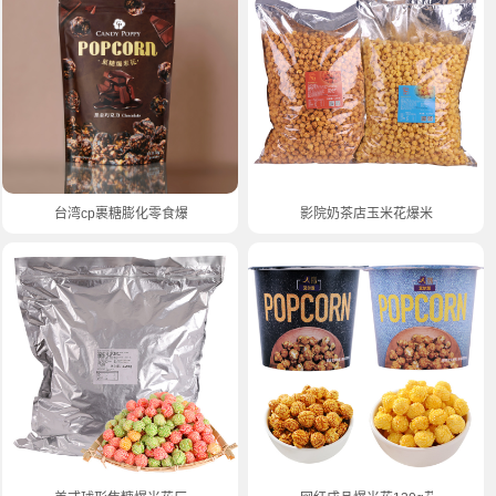
台湾cp裹糖膨化零食爆米花
影院奶茶店玉米花爆米花10公斤