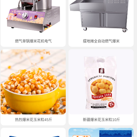
燃气单锅爆米花机电气两用
摆地摊全自动燃气爆米花机器
热烈爆米花玉米粒45斤球形
新疆爆米花玉米粒10斤球形散装