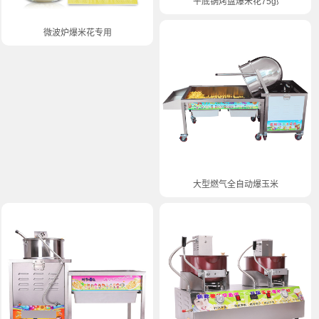
平底锅烤盘爆米花75g奶油味
微波炉爆米花专用
大型燃气全自动爆玉米花机大容