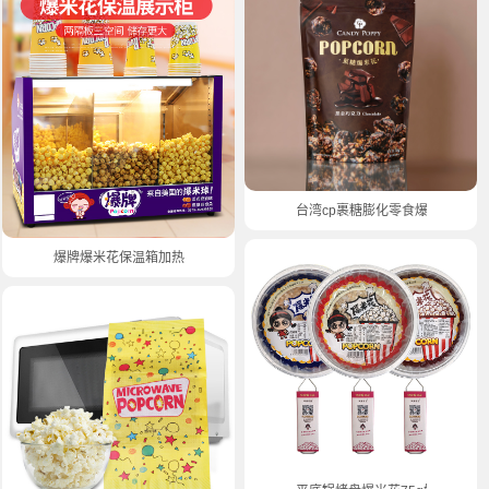
台湾cp裹糖膨化零食爆米花
爆牌爆米花保温箱加热保温展示柜