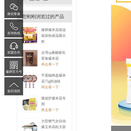
微信客服
您刚刚浏览过的产品
爆牌爆米花保温
咨询热线
箱加热保温展示
柜
再去看一下
加盟合作
台湾cp裹糖膨化
零食爆米花
再去看一下
爆牌官方号
平底锅烤盘爆米
花75g奶油味
再去看一下
返回顶部
微波炉爆米花专
用
再去看一下
大型燃气全自动
爆玉米花机大容