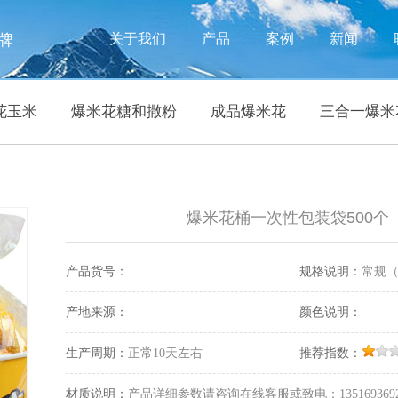
牌
关于我们
产品
案例
新闻
花玉米
爆米花糖和撒粉
成品爆米花
三合一爆米
爆米花桶一次性包装袋500个
产品货号：
规格说明：
常规
产地来源：
颜色说明：
生产周期：
正常10天左右
推荐指数：
材质说明：
产品详细参数请咨询在线客服或致电：135169369