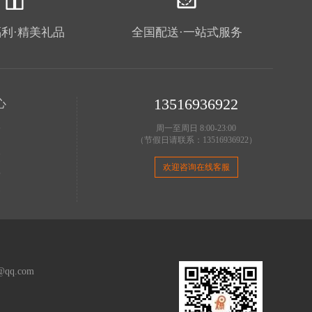
利·精美礼品
全国配送·一站式服务
13516936922
心
理
周一至周日 8:00-23:00
（节假日请联系：13516936922）
明
策
欢迎咨询在线客服
费
务
q.com