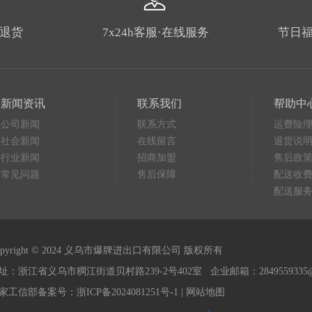
由退货
7x24h客服·在线服务
节日福
新闻资讯
联系我们
帮助中
公司新闻
联系方式
运费险
社会新闻
在线留言
退货说
行业新闻
招商加盟
售后政
常见问题
售后保障
配送收
配送服
opyright © 2024 义乌市爆牌进出口有限公司 版权所有
址：浙江省义乌市稠江街道贝村路239-2号402室 企业邮箱：2849559335@q
家工信部备案号：
浙ICP备2024081251号-1
|
网站地图