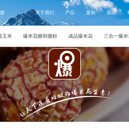
牌
关于我们
产品
案例
新闻
花玉米
爆米花糖和撒粉
成品爆米花
三合一爆米