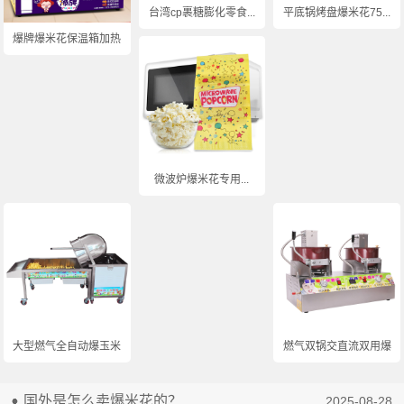
台湾cp裹糖膨化零食...
平底锅烤盘爆米花75...
爆牌爆米花保温箱加热...
微波炉爆米花专用...
大型燃气全自动爆玉米...
燃气双锅交直流双用爆...
国外是怎么卖爆米花的？
2025-08-28