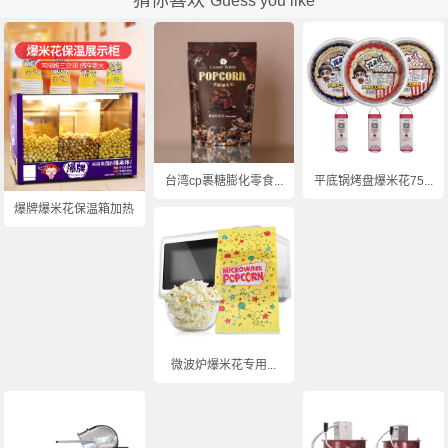
Guess you like
台湾cp裹糖膨化零食...
平底锅烤盘爆米花75...
爆牌爆米花保温箱加热...
微波炉爆米花专用...