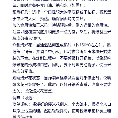
留。同时准备好食用油、糖和水（如需）。
预热锅具：选择一个口径较大的平底锅或不粘锅，将其置
于中火或大火上预热。确保锅面均匀受热。
加入食用油和玉米粒：待锅预热后，倒入适量的食用油。
油量以能覆盖锅底并稍微多一点为宜。然后，将爆裂玉米
粒均匀撒入锅中。
炸制爆米花：当油温达到五成热时（约150℃左右），迅
速盖上锅盖，并调至中小火。此时你会听到玉米粒开始炸
裂的声音。在炸制过程中，不要频繁打开锅盖，以免影响
爆米花的形成和口感。同时，要不时地晃动锅子，使玉米
粒均匀受热。
观察爆米花状态：当炸裂声逐渐减弱至几乎停止时，说明
爆米花已经爆好了。此时可以打开锅盖查看，注意不要炸
太久，以免爆米花变焦。
调味（可选）：
简单调味：将爆好的爆米花倒入一个大碗中，根据个人口
味撒上适量的糖。然后轻轻拌匀，使每粒爆米花都裹上糖
粉或细砂糖。