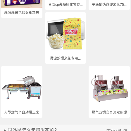
台湾cp裹糖膨化零食...
平底锅烤盘爆米花75...
爆牌爆米花保温箱加热...
微波炉爆米花专用...
大型燃气全自动爆玉米...
燃气双锅交直流双用爆...
国外是怎么卖爆米花的？
2025-08-28