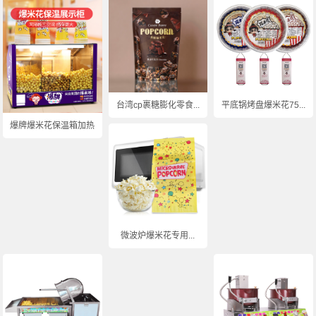
台湾cp裹糖膨化零食...
平底锅烤盘爆米花75...
爆牌爆米花保温箱加热...
微波炉爆米花专用...