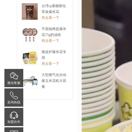
再去看一下
台湾cp裹糖膨化
零食爆米花
再去看一下
平底锅烤盘爆米
花75g奶油味
再去看一下
微波炉爆米花专
用
再去看一下
大型燃气全自动
爆玉米花机大容
微信客服
量
再去看一下
咨询热线
加盟合作