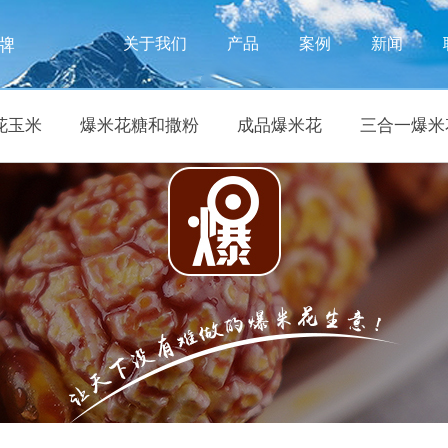
牌
关于我们
产品
案例
新闻
花玉米
爆米花糖和撒粉
成品爆米花
三合一爆米