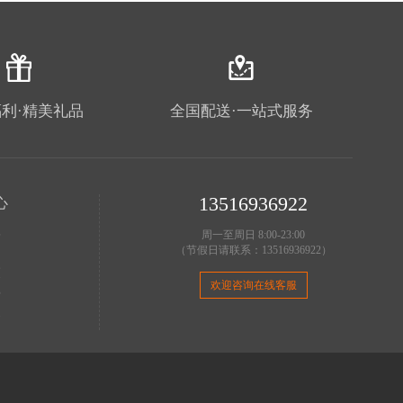
利·精美礼品
全国配送·一站式服务
13516936922
心
理
周一至周日 8:00-23:00
（节假日请联系：13516936922）
明
策
欢迎咨询在线客服
费
务