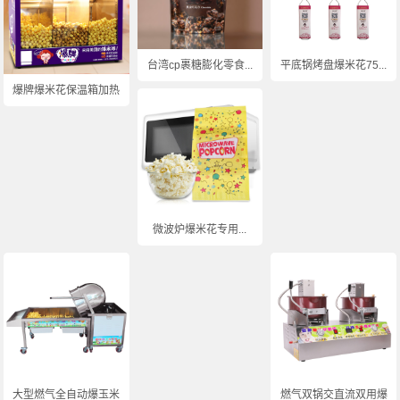
台湾cp裹糖膨化零食...
平底锅烤盘爆米花75...
爆牌爆米花保温箱加热...
微波炉爆米花专用...
大型燃气全自动爆玉米...
燃气双锅交直流双用爆...