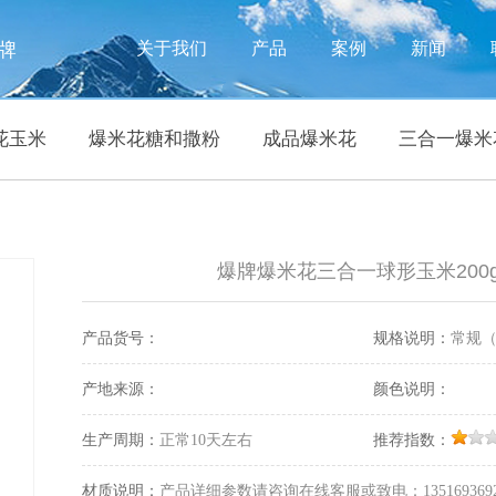
牌
关于我们
产品
案例
新闻
花玉米
爆米花糖和撒粉
成品爆米花
三合一爆米
爆牌爆米花三合一球形玉米200
产品货号：
规格说明：
常规
产地来源：
颜色说明：
生产周期：
正常10天左右
推荐指数：
材质说明：
产品详细参数请咨询在线客服或致电：135169369