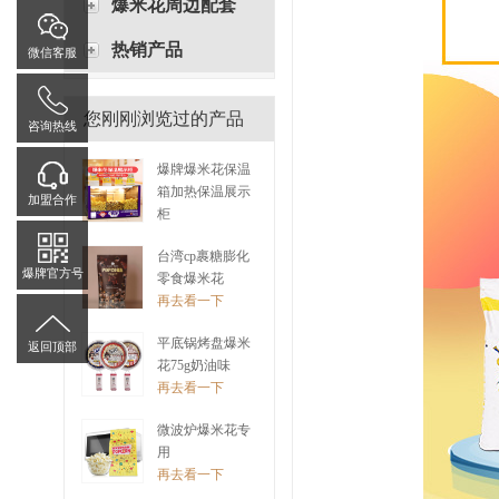
爆米花周边配套
热销产品
微信客服
您刚刚浏览过的产品
咨询热线
爆牌爆米花保温
箱加热保温展示
加盟合作
柜
再去看一下
台湾cp裹糖膨化
爆牌官方号
零食爆米花
再去看一下
平底锅烤盘爆米
返回顶部
花75g奶油味
再去看一下
微波炉爆米花专
用
再去看一下