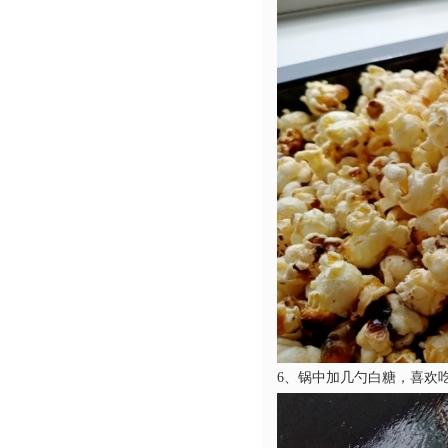
6、锅中加几勺白糖，喜欢