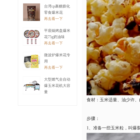
再去看一下
台湾cp裹糖膨化
零食爆米花
再去看一下
平底锅烤盘爆米
花75g奶油味
再去看一下
微波炉爆米花专
用
再去看一下
大型燃气全自动
爆玉米花机大容
量
再去看一下
食材：玉米适量、油少许、
步骤：
1、准备一些玉米粒，叫爆