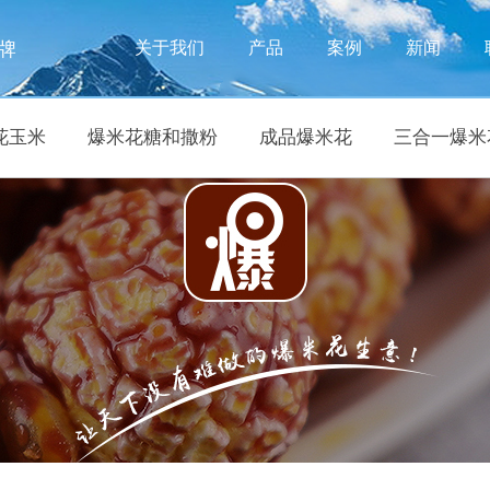
牌
关于我们
产品
案例
新闻
花玉米
爆米花糖和撒粉
成品爆米花
三合一爆米