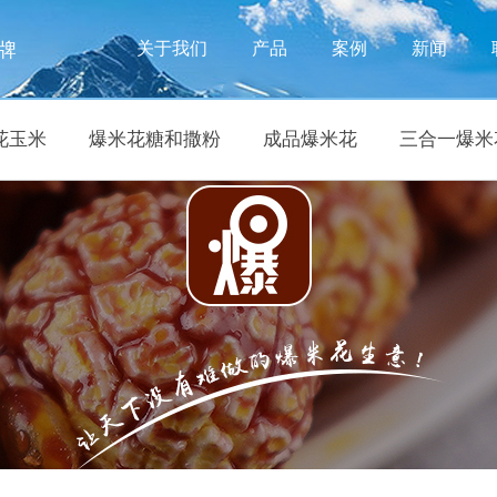
牌
关于我们
产品
案例
新闻
花玉米
爆米花糖和撒粉
成品爆米花
三合一爆米