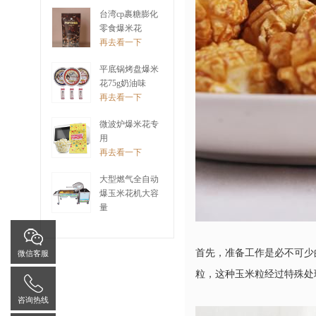
再去看一下
台湾cp裹糖膨化
零食爆米花
再去看一下
平底锅烤盘爆米
花75g奶油味
再去看一下
微波炉爆米花专
用
再去看一下
大型燃气全自动
爆玉米花机大容
量
再去看一下
首先，准备工作是必不可少
微信客服
粒，这种玉米粒经过特殊处
咨询热线