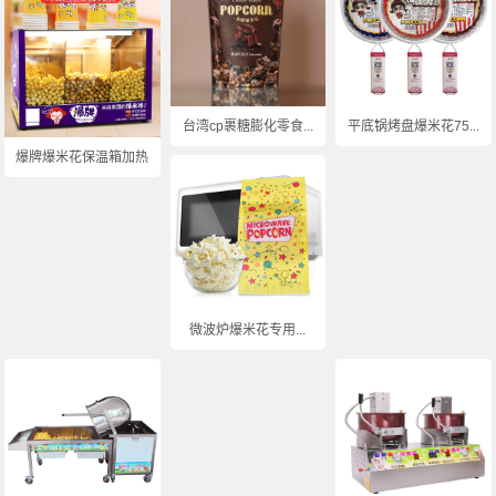
台湾cp裹糖膨化零食...
平底锅烤盘爆米花75...
爆牌爆米花保温箱加热...
微波炉爆米花专用...