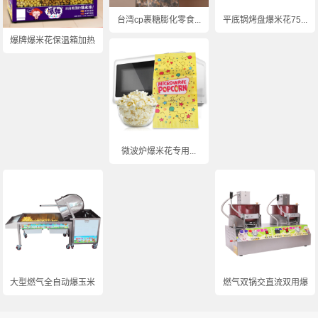
台湾cp裹糖膨化零食...
平底锅烤盘爆米花75...
爆牌爆米花保温箱加热...
微波炉爆米花专用...
大型燃气全自动爆玉米...
燃气双锅交直流双用爆...