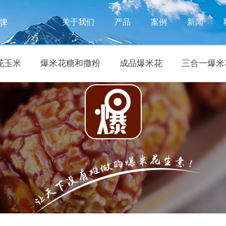
牌
关于我们
产品
案例
新闻
花玉米
爆米花糖和撒粉
成品爆米花
三合一爆米