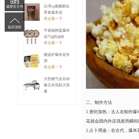
再去看一下
台湾cp裹糖膨化
爆牌官方号
零食爆米花
再去看一下
返回顶部
平底锅烤盘爆米
花75g奶油味
再去看一下
微波炉爆米花专
用
再去看一下
大型燃气全自动
爆玉米花机大容
量
再去看一下
二、制作方法
1.密封加热：古人在制作
花就会因内外压强差而瞬间
2.占卜用途：在古代，爆