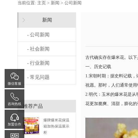
当前位置:
主页
>
新闻
>
公司新闻
新闻
- 公司新闻
- 社会新闻
古代确实存在爆米花。以下
- 行业新闻
一、历史记载
1.宋朝时期：据史料记载
- 常见问题
微信客服
祝愿。那时，人们通常使用
2.明代：玉米的爆米花是
花更加脆爽、清甜，膨化的
咨询热线
推荐产品
爆牌爆米花保温
加盟合作
箱加热保温展示
柜