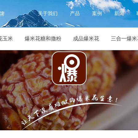
牌
关于我们
产品
案例
新闻
花玉米
爆米花糖和撒粉
成品爆米花
三合一爆米