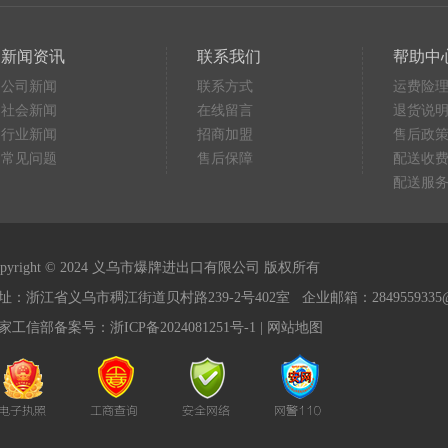
新闻资讯
联系我们
帮助中
公司新闻
联系方式
运费险
社会新闻
在线留言
退货说
行业新闻
招商加盟
售后政
常见问题
售后保障
配送收
配送服
opyright © 2024 义乌市爆牌进出口有限公司 版权所有
址：浙江省义乌市稠江街道贝村路239-2号402室 企业邮箱：2849559335@q
家工信部备案号：
浙ICP备2024081251号-1
|
网站地图