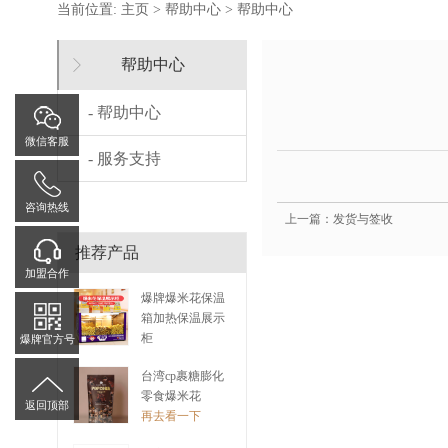
当前位置:
主页
>
帮助中心
>
帮助中心
帮助中心
- 帮助中心
微信客服
- 服务支持
咨询热线
上一篇：发货与签收
推荐产品
加盟合作
爆牌爆米花保温
箱加热保温展示
柜
爆牌官方号
再去看一下
台湾cp裹糖膨化
零食爆米花
返回顶部
再去看一下