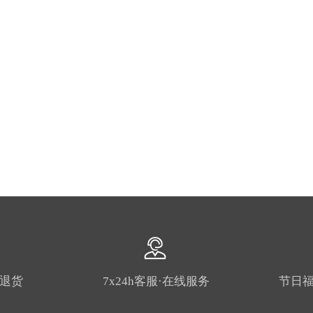
由退货
7x24h客服·在线服务
节日福