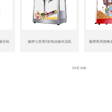
爆谷机
爆牌七里香8安电动爆米花机
爆牌商用摆摊
共
1
页
12
条