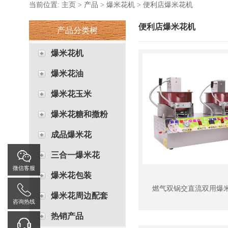
当前位置:
主页
>
产品
>
爆米花机
>
便利店爆米花机
便利店爆米花机
产品分类树
爆米花机
爆米花油
爆米花玉米
爆米花糖和撒粉
成品爆米花
三合一爆米花
微信客服
爆米花包装
燃气双锅交直流双用爆
爆米花周边配套
咨询热线
热销产品