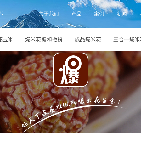
牌
关于我们
产品
案例
新闻
花玉米
爆米花糖和撒粉
成品爆米花
三合一爆米