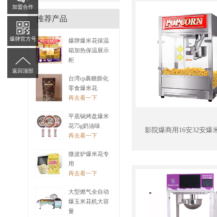
加盟合作
推荐产品
爆牌官方号
爆牌爆米花保温
箱加热保温展示
柜
再去看一下
返回顶部
台湾cp裹糖膨化
零食爆米花
再去看一下
平底锅烤盘爆米
花75g奶油味
影院爆商用16安32安爆
再去看一下
微波炉爆米花专
用
再去看一下
大型燃气全自动
爆玉米花机大容
量