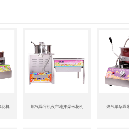
米花机
燃气爆谷机夜市地摊爆米花机
燃气单锅爆