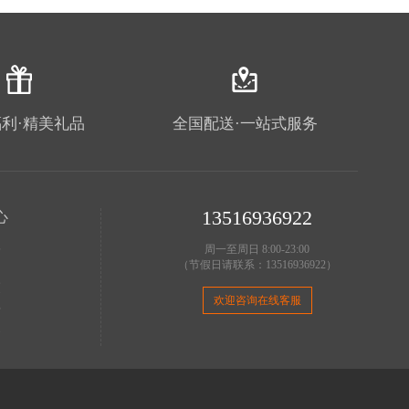
利·精美礼品
全国配送·一站式服务
13516936922
心
理
周一至周日 8:00-23:00
（节假日请联系：13516936922）
明
策
欢迎咨询在线客服
费
务