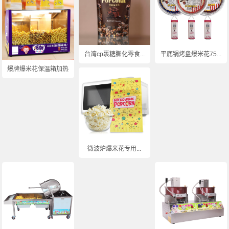
台湾cp裹糖膨化零食...
平底锅烤盘爆米花75...
爆牌爆米花保温箱加热...
微波炉爆米花专用...