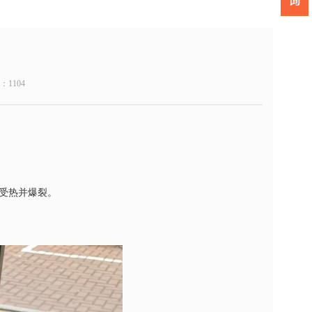
数：
1104
匀受热并爆裂。