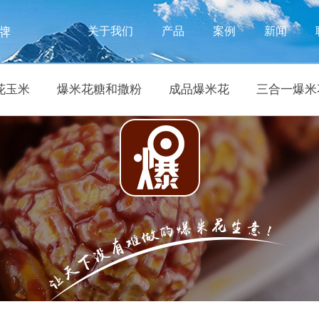
牌
关于我们
产品
案例
新闻
花玉米
爆米花糖和撒粉
成品爆米花
三合一爆米