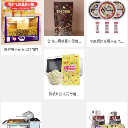
台湾cp裹糖膨化零食...
平底锅烤盘爆米花75...
爆牌爆米花保温箱加热...
微波炉爆米花专用...