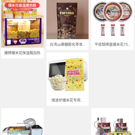
台湾cp裹糖膨化零食...
平底锅烤盘爆米花75...
爆牌爆米花保温箱加热...
微波炉爆米花专用...