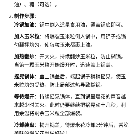
油）、糖（可选）。
制作步骤
：
冷锅加油
：锅中倒入适量食用油，覆盖锅底即可。
加入玉米粒
：将爆裂玉米粒倒入锅中，用铲子或锅
勺翻拌均匀，使每粒玉米都裹上油。
加热翻炒
：开大火，持续翻炒玉米粒，防止糊锅。
当第一颗玉米粒开始爆开时，迅速盖上锅盖。
摇晃锅体
：盖上锅盖后，端起锅子稍稍摇晃，使玉
米粒均匀受热，防止局部过热导致糊锅。
等待爆开
：持续摇晃锅体，直到锅里爆花的声音越
来越少时关火。此时仍要继续把锅晃动十几秒，利
用余温将剩余玉米粒全部爆裂。
冷却装盘
：揭开锅盖，待爆米花冷却2分钟后，香脆
美味的爆米花就做好啦！