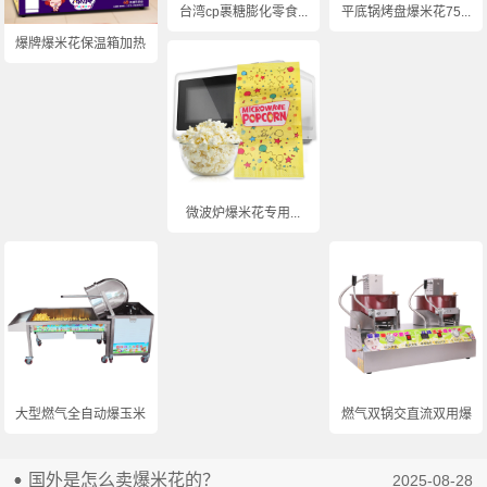
台湾cp裹糖膨化零食...
平底锅烤盘爆米花75...
爆牌爆米花保温箱加热...
微波炉爆米花专用...
大型燃气全自动爆玉米...
燃气双锅交直流双用爆...
国外是怎么卖爆米花的？
2025-08-28