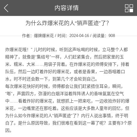
内容详情
为什么炸爆米花的人“销声匿迹”了？
作者：爆牌爆米花 / 时间：2024-04-16 / 阅读量：
908
炸爆米花哦！” 儿时的时候，听到这声吆喝的时候，立马整个人都
精神了，就像是“集结号”一样，人们赶紧集合，然后把家里的玉
米、糯米、大米……用袋子背着。在炸爆米花的师傅安排下，排着
队伍，然后一边盯着炸好的爆米花，或者是香果，一边吞咽着口
水，时不时还会数一下，到第几个才会轮到自己。
每次爆米花快好的时候，师傅都会让我们赶紧捂住耳朵，瞬间，
“嘭”，声震四方，弥漫的白烟洋溢着阵阵诱人的香味氤氲在空气
中……看着炸好的爆米花，就想抓上一把来吃，一边收拾炸好的爆
米花，一边嘴里还在那吃着。这些应该是大多数人童年的回忆，但
为什么如今炸爆米花的人“销声匿迹“了？内行人说出事情，终于明
白了。是什么原因导致，我们很难在看到这一幕了呢？主要有3个原
因。