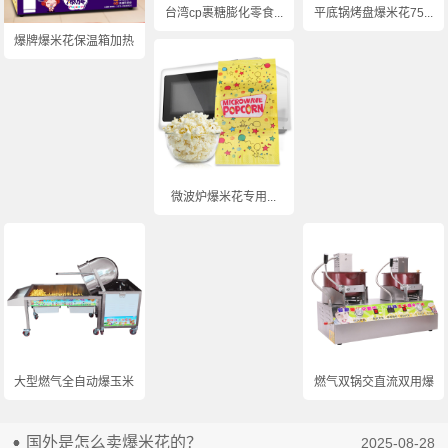
台湾cp裹糖膨化零食...
平底锅烤盘爆米花75...
爆牌爆米花保温箱加热...
微波炉爆米花专用...
大型燃气全自动爆玉米...
燃气双锅交直流双用爆...
国外是怎么卖爆米花的？
2025-08-28