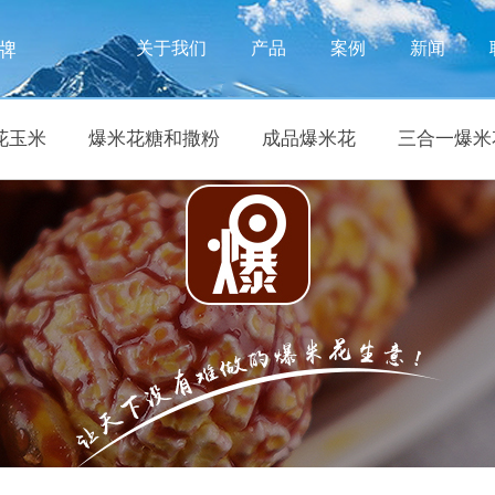
牌
关于我们
产品
案例
新闻
花玉米
爆米花糖和撒粉
成品爆米花
三合一爆米