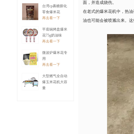
再去看一下
面，并造成烧伤。
台湾cp裹糖膨化
在老式的爆米花机中，热油
零食爆米花
再去看一下
油也可能会被喷溅出来。这
平底锅烤盘爆米
花75g奶油味
再去看一下
微波炉爆米花专
用
再去看一下
大型燃气全自动
爆玉米花机大容
量
再去看一下