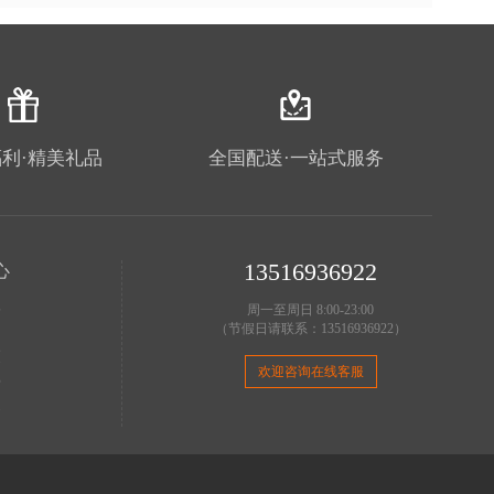
利·精美礼品
全国配送·一站式服务
13516936922
心
理
周一至周日 8:00-23:00
（节假日请联系：13516936922）
明
策
欢迎咨询在线客服
费
务