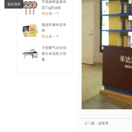
平底锅烤盘爆米
返回顶部
花75g奶油味
再去看一下
微波炉爆米花专
用
再去看一下
大型燃气全自动
爆玉米花机大容
量
再去看一下
上一篇：金味来