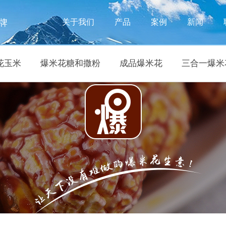
牌
关于我们
产品
案例
新闻
花玉米
爆米花糖和撒粉
成品爆米花
三合一爆米