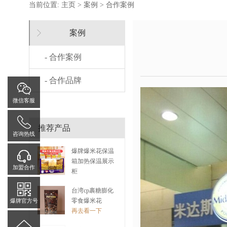
当前位置:
主页
>
案例
>
合作案例
案例
- 合作案例
- 合作品牌
微信客服
推荐产品
咨询热线
爆牌爆米花保温
箱加热保温展示
加盟合作
柜
再去看一下
台湾cp裹糖膨化
零食爆米花
爆牌官方号
再去看一下