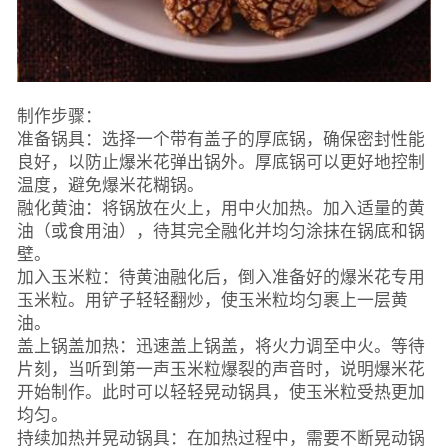
制作步骤：
准备锅具：选择一个带有盖子的厚底锅，确保密封性能
良好，以防止爆米花弹出锅外。厚底锅可以更好地控制
温度，避免爆米花糊锅。
融化黄油：将锅放在火上，用中火加热。加入适量的黄
油（或食用油），待其完全融化并均匀涂抹在锅底和锅
壁。
加入玉米粒：待黄油融化后，倒入准备好的爆米花专用
玉米粒。用铲子轻轻翻炒，使玉米粒均匀裹上一层黄
油。
盖上锅盖加热：迅速盖上锅盖，将火力调至中火。等待
片刻，当听到第一声玉米粒爆裂的声音时，说明爆米花
开始制作。此时可以轻轻晃动锅具，使玉米粒受热更加
均匀。
持续加热并晃动锅具：在加热过程中，需要不断晃动锅