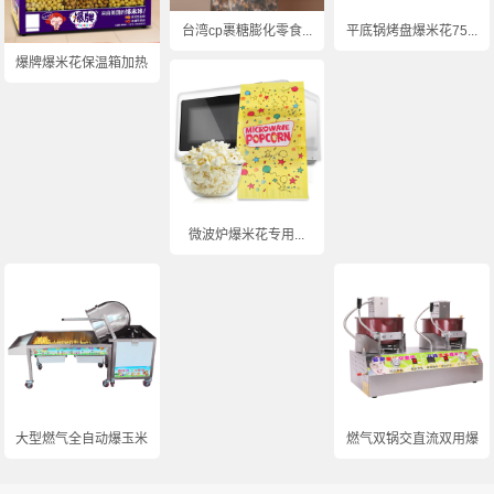
台湾cp裹糖膨化零食...
平底锅烤盘爆米花75...
爆牌爆米花保温箱加热...
微波炉爆米花专用...
大型燃气全自动爆玉米...
燃气双锅交直流双用爆...