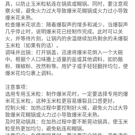
具，以防止玉米粒粘连在锅底或糊锅。同时，要注意观
察火候，避免火力过大导致爆米花糊锅或火力过小导致
爆米花未熟。
检查爆米花状态：随着爆裂声的增多和减少，当爆裂声
几乎停止时，说明爆米花已经制作完成。此时可以关
火，并等待片刻，让锅内的余温继续加热剩余的未爆裂
玉米粒（如果有的话）。
调味并出锅：打开锅盖，迅速将爆米花倒入一个大碗
中。根据个人口味撒上适量的盐或其他调料，如奶酪
粉、辣椒粉、孜然粉等。用铲子或手轻轻翻拌均匀，使
爆米花均匀裹上调料。
注意事项：
选用专用玉米粒：制作爆米花时，一定要选择专用的爆
米花玉米粒，这种玉米粒更容易爆裂且口感更好。
控制火候：加热过程中要控制好火候，避免火力过大导
致爆米花糊锅或火力过小导致爆米花未熟。
及时晃动锅具：在加热过程中要不断晃动锅具，使玉米
粒受热更加均匀，避免粘连和糊锅。