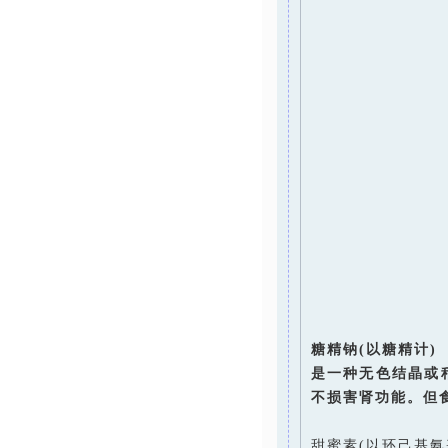
糖精钠(以糖精计)
是一种无色结晶或稍
不损害肾功能。但
甜蜜素(以环己基氨