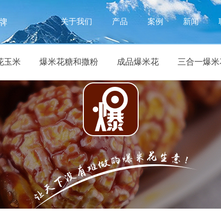
牌
关于我们
产品
案例
新闻
花玉米
爆米花糖和撒粉
成品爆米花
三合一爆米