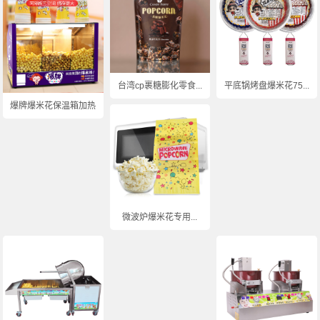
台湾cp裹糖膨化零食...
平底锅烤盘爆米花75...
爆牌爆米花保温箱加热...
微波炉爆米花专用...